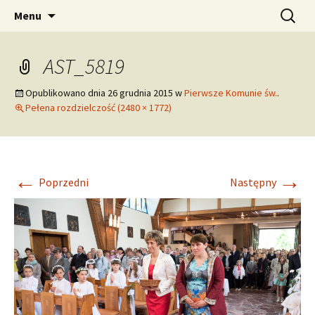
pw. Św. Apostołów Piotra i Pawła
Przejdź
Szukaj:
Tomaszowice – Parafia
Menu
do
Rzymskokatolicka
treści
AST_5819
Opublikowano dnia
26 grudnia 2015
w
Pierwsze Komunie św.
.
Pełena rozdzielczość (2480 × 1772)
←
→
Poprzedni
Następny