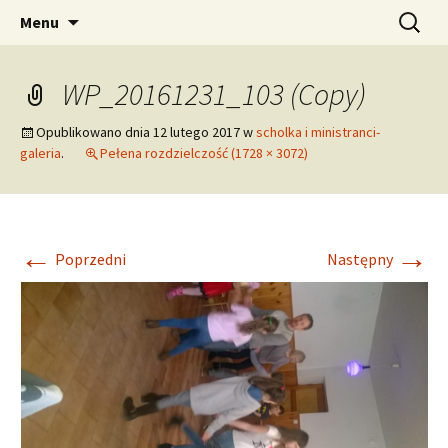
pw. Św. Apostołów Piotra i Pawła
Przejdź
Szukaj:
Tomaszowice – Parafia
Menu
do
Rzymskokatolicka
treści
WP_20161231_103 (Copy)
Opublikowano dnia
12 lutego 2017
w
scholka i ministranci-
galeria
.
Pełena rozdzielczość (1728 × 3072)
←
→
Poprzedni
Następny