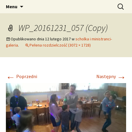
pw. Św. Apostołów Piotra i Pawła
Przejdź
Szukaj:
Tomaszowice – Parafia
Menu
do
Rzymskokatolicka
treści
WP_20161231_057 (Copy)
Opublikowano dnia
12 lutego 2017
w
scholka i ministranci-
galeria
.
Pełena rozdzielczość (3072 × 1728)
←
→
Poprzedni
Następny