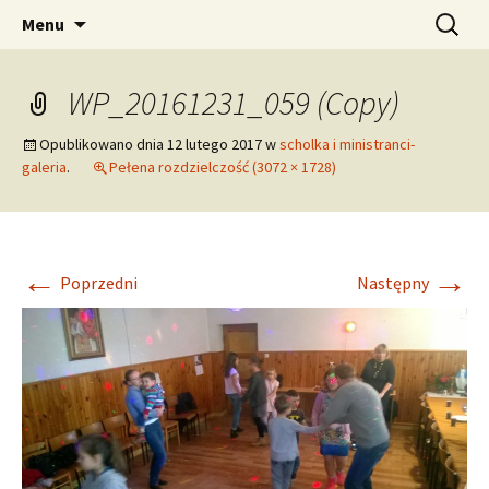
pw. Św. Apostołów Piotra i Pawła
Przejdź
Szukaj:
Tomaszowice – Parafia
Menu
do
Rzymskokatolicka
treści
WP_20161231_059 (Copy)
Opublikowano dnia
12 lutego 2017
w
scholka i ministranci-
galeria
.
Pełena rozdzielczość (3072 × 1728)
←
→
Poprzedni
Następny