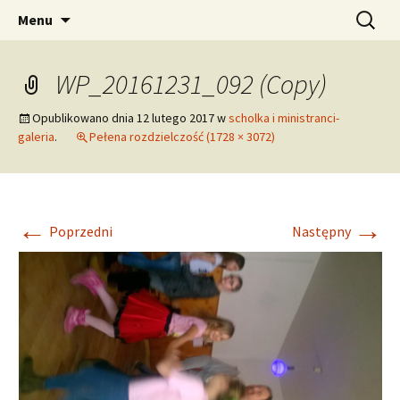
pw. Św. Apostołów Piotra i Pawła
Przejdź
Szukaj:
Tomaszowice – Parafia
Menu
do
Rzymskokatolicka
treści
WP_20161231_092 (Copy)
Opublikowano dnia
12 lutego 2017
w
scholka i ministranci-
galeria
.
Pełena rozdzielczość (1728 × 3072)
←
→
Poprzedni
Następny