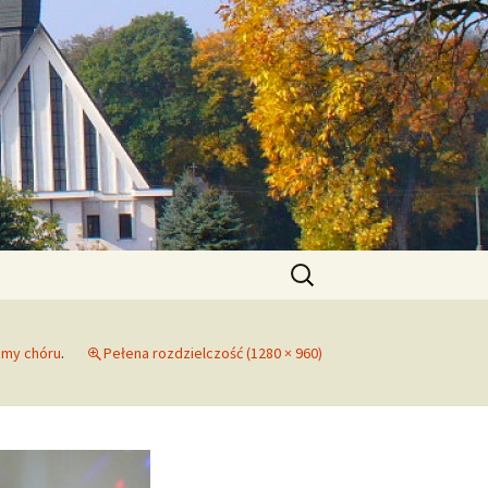
zymskokatolicka
Szukaj:
umy chóru
.
Pełena rozdzielczość (1280 × 960)