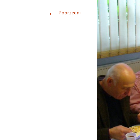
←
Poprzedni