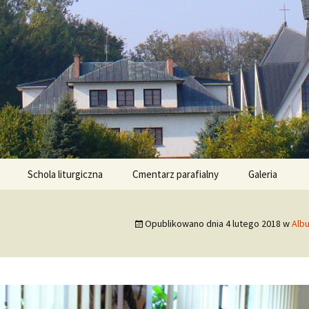
ła
ce – Parafia R
Schola liturgiczna
Cmentarz parafialny
Galeria
Opublikowano dnia
4 lutego 2018
w
Alb