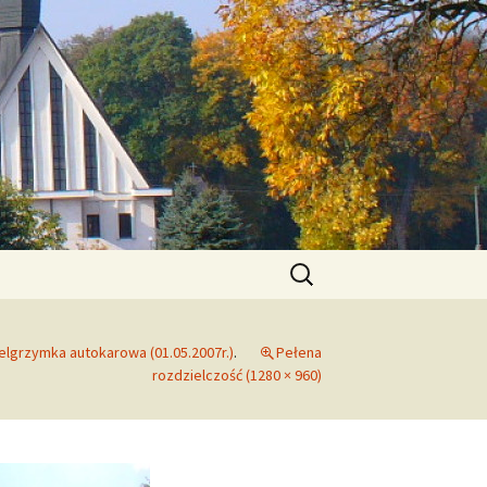
zymskokatolicka
Szukaj:
elgrzymka autokarowa (01.05.2007r.)
.
Pełena
rozdzielczość (1280 × 960)