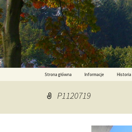
pw. Św. Apostołów Piotra i Paw
Przejdź
do
treści
Tomaszowi
Strona główna
Informacje
Historia
P1120719