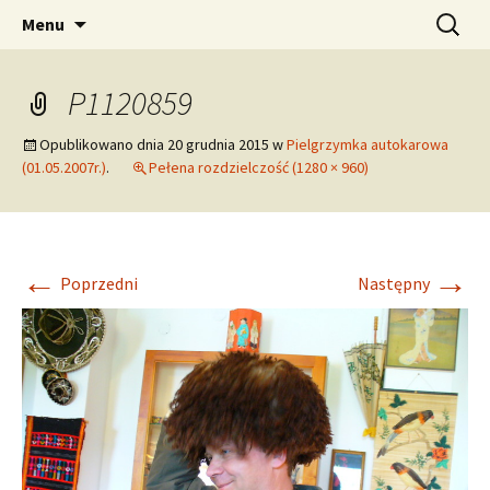
pw. Św. Apostołów Piotra i Pawła
Przejdź
Szukaj:
Tomaszowice – Parafia
Menu
do
Rzymskokatolicka
treści
P1120859
Opublikowano dnia
20 grudnia 2015
w
Pielgrzymka autokarowa
(01.05.2007r.)
.
Pełena rozdzielczość (1280 × 960)
←
→
Poprzedni
Następny