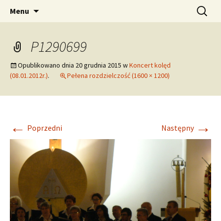
pw. Św. Apostołów Piotra i Pawła
Przejdź
Szukaj:
Tomaszowice – Parafia
Menu
do
Rzymskokatolicka
treści
P1290699
Opublikowano dnia
20 grudnia 2015
w
Koncert kolęd
(08.01.2012r.)
.
Pełena rozdzielczość (1600 × 1200)
←
→
Poprzedni
Następny