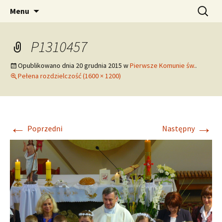
pw. Św. Apostołów Piotra i Pawła
Przejdź
Szukaj:
Tomaszowice – Parafia
Menu
do
Rzymskokatolicka
treści
P1310457
Opublikowano dnia
20 grudnia 2015
w
Pierwsze Komunie św.
.
Pełena rozdzielczość (1600 × 1200)
←
→
Poprzedni
Następny