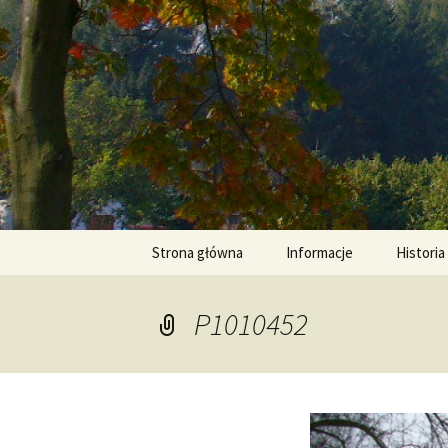
pw. Św. Apostołów Piotra i Paw
Przejdź
do
treści
Tomaszowi
Strona główna
Informacje
Historia
P1010452