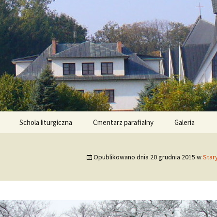
ła
ce – Parafia R
Schola liturgiczna
Cmentarz parafialny
Galeria
Opublikowano dnia
20 grudnia 2015
w
Star