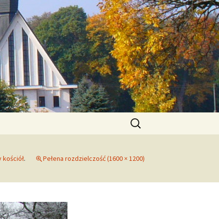
zymskokatolicka
Szukaj:
y kościół
.
Pełena rozdzielczość (1600 × 1200)