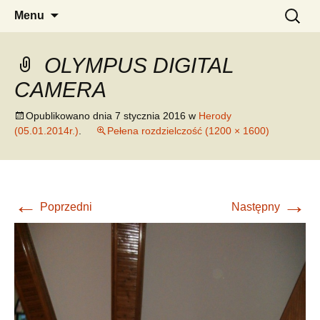
pw. Św. Apostołów Piotra i Pawła
Tomaszowice – Parafia
Przejdź
Szukaj:
Menu
do
Rzymskokatolicka
treści
OLYMPUS DIGITAL
CAMERA
Opublikowano dnia
7 stycznia 2016
w
Herody
(05.01.2014r.)
.
Pełena rozdzielczość (1200 × 1600)
←
→
Poprzedni
Następny