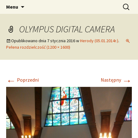
pw. Św. Apostołów Piotra i Pawła
Przejdź
Szukaj:
Tomaszowice – Parafia
Menu
do
Rzymskokatolicka
treści
OLYMPUS DIGITAL CAMERA
Opublikowano dnia
7 stycznia 2016
w
Herody (05.01.2014r.)
.
Pełena rozdzielczość (1200 × 1600)
←
→
Poprzedni
Następny